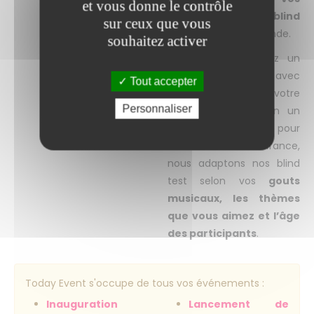
et vous donne le contrôle
soirées avec des blind
sur ceux que vous
test
pour tout le monde.
souhaitez activer
Que vous souhaitiez un
thème nostalgique
avec
Tout accepter
toutes les stars de votre
Personnaliser
adolescence ou bien un
thème Disney
pour
retourner en enfance,
nous adaptons nos blind
test selon vos
gouts
musicaux, les thèmes
que vous aimez et l’âge
des participants
.
Today Event s'occupe de tous vos événements :
Inauguration
Lancement de